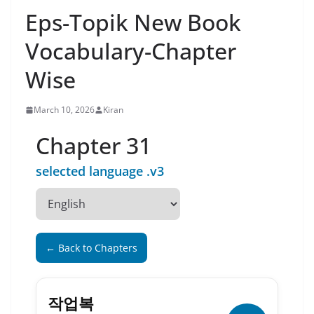
Eps-Topik New Book
Vocabulary-Chapter
Wise
March 10, 2026
Kiran
Chapter 31
selected language .v3
← Back to Chapters
작업복