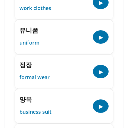
▶
work clothes
유니폼
▶
uniform
정장
▶
formal wear
양복
▶
business suit