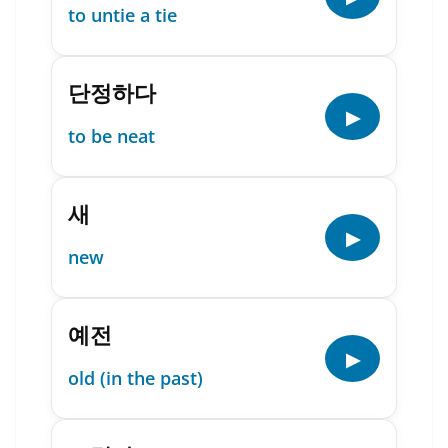
to untie a tie
단정하다
▶
to be neat
새
▶
new
예전
▶
old (in the past)