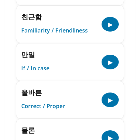
친근함
▶
Familiarity / Friendliness
만일
▶
If / In case
올바른
▶
Correct / Proper
물론
▶